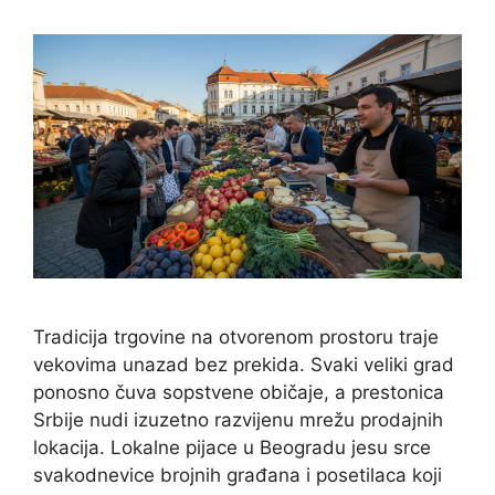
Tradicija trgovine na otvorenom prostoru traje
vekovima unazad bez prekida. Svaki veliki grad
ponosno čuva sopstvene običaje, a prestonica
Srbije nudi izuzetno razvijenu mrežu prodajnih
lokacija. Lokalne pijace u Beogradu jesu srce
svakodnevice brojnih građana i posetilaca koji