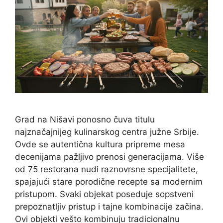
Grad na Nišavi ponosno čuva titulu
najznačajnijeg kulinarskog centra južne Srbije.
Ovde se autentična kultura pripreme mesa
decenijama pažljivo prenosi generacijama. Više
od 75 restorana nudi raznovrsne specijalitete,
spajajući stare porodične recepte sa modernim
pristupom. Svaki objekat poseduje sopstveni
prepoznatljiv pristup i tajne kombinacije začina.
Ovi objekti vešto kombinuju tradicionalnu