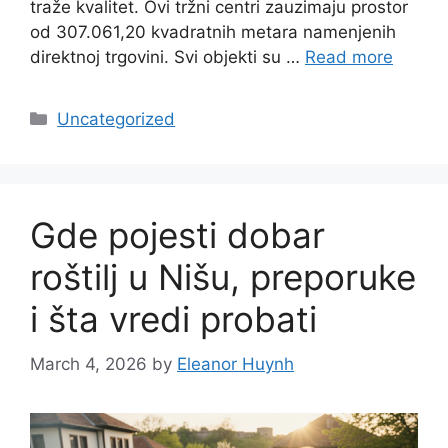
traže kvalitet. Ovi tržni centri zauzimaju prostor
od 307.061,20 kvadratnih metara namenjenih
direktnoj trgovini. Svi objekti su …
Read more
Categories
Uncategorized
Gde pojesti dobar
roštilj u Nišu, preporuke
i šta vredi probati
March 4, 2026
by
Eleanor Huynh