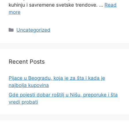
kuhinju i savremene svetske trendove. …
Read
more
Categories
Uncategorized
Recent Posts
Pijace u Beogradu, koja je za šta i kada je
najbolja kupovina
Gde pojesti dobar roštilj u Nišu, preporuke i šta
vredi probati